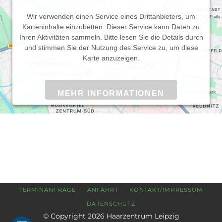
Wir verwenden einen Service eines Drittanbieters, um
Karteninhalte einzubetten. Dieser Service kann Daten zu
Ihren Aktivitäten sammeln. Bitte lesen Sie die Details durch
und stimmen Sie der Nutzung des Service zu, um diese
Karte anzuzeigen.
MEHR INFORMATIONEN
AKZEPTIEREN
Powered by
Usercentrics Consent Management Platform
NAVIGATION
TERMINANFRAGE
ANFAHRT
KONTAKT/IMPRESSUM
ÜBERSPRINGEN
DATENSCHUTZ
© Copyright 2026 Haarzentrum Leipzig