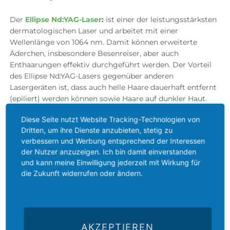
Der
Ellipse Nd:YAG-Laser
:
ist einer der leistungsstärksten
dermatologischen Laser und arbeitet mit einer
Wellenlänge von 1064 nm. Damit können erweiterte
Äderchen, insbesondere Besenreiser, aber auch
Enthaarungen effektiv durchgeführt werden. Der Vorteil
des Ellipse Nd:YAG-Lasers gegenüber anderen
Lasergeräten ist, dass auch helle Haare dauerhaft entfernt
(epiliert) werden können sowie Haare auf dunkler Haut.
Diese Seite nutzt Website Tracking-Technologien von
Dritten, um ihre Dienste anzubieten, stetig zu
ONLINE-TERMINVERGABE FÜR
verbessern und Werbung entsprechend der Interessen
TATTOOENTFERNUNG UND ENTHAARUNG
der Nutzer anzuzeigen. Ich bin damit einverstanden
(EPILATION)
und kann meine Einwilligung jederzeit mit Wirkung für
die Zukunft widerrufen oder ändern.
AKZEPTIEREN